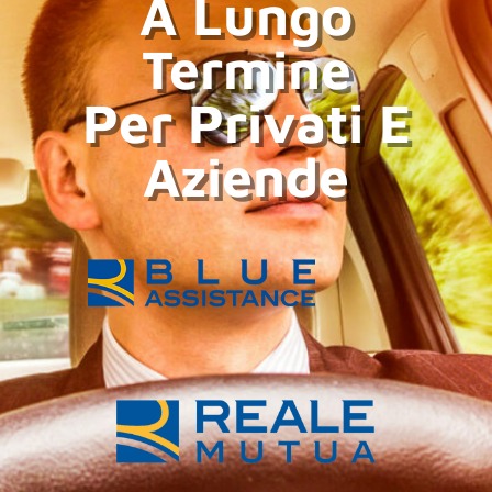
A Lungo
Termine
Per Privati E
Aziende