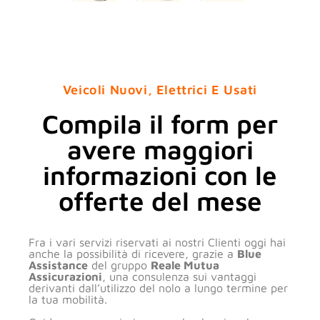
Veicoli Nuovi, Elettrici E Usati
Compila il form per
avere maggiori
informazioni con le
offerte del mese
Fra i vari servizi riservati ai nostri Clienti oggi hai
anche la possibilità di ricevere, grazie a
Blue
Assistance
del gruppo
Reale Mutua
Assicurazioni
, una consulenza sui vantaggi
derivanti dall’utilizzo del nolo a lungo termine per
la tua mobilità.