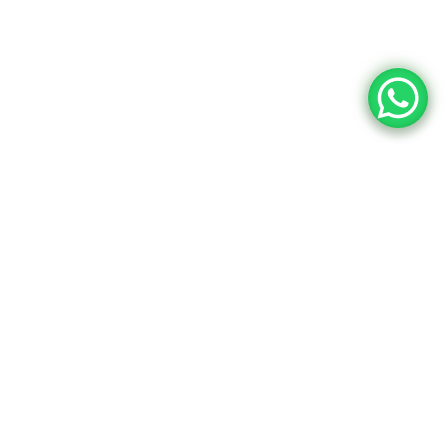
Contatta Un Nostro
Agente Per Una
Consulenza Senza
Impegno
Il nostro team è pronto per offrirti, con professionalità e passione,
le migliori soluzioni alle tue esigenze di protezione.
Richiedi Appuntamento