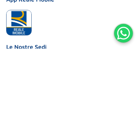
Le Nostre Sedi
SENIGALLIA
Sede Secondaria
Via Pisacane 41 Senigallia
Tel: 071 65617
CUCCURANO
Ufficio Commerciale
Via Flaminia, 131/f
Tel: 0721 883302
ORCIANO
Ufficio Commerciale