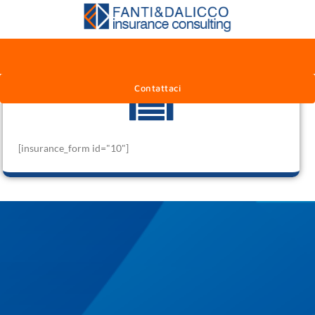
Sono Una Azienda
Contattaci
[insurance_form id="10"]