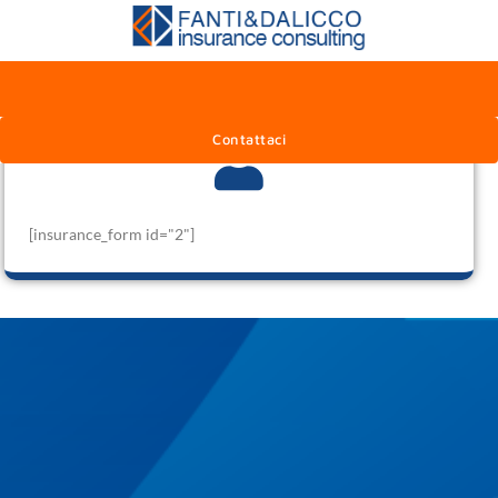
Sono Un Privato
Contattaci
[insurance_form id="2"]