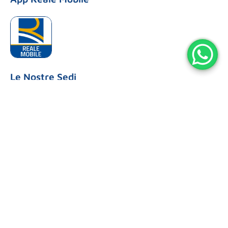
Le Nostre Sedi
SENIGALLIA
Sede Secondaria
Via Pisacane 41 Senigallia
Tel: 071 65617
CUCCURANO
Ufficio Commerciale
Via Flaminia, 131/f
Tel: 0721 883302
ORCIANO
Ufficio Commerciale